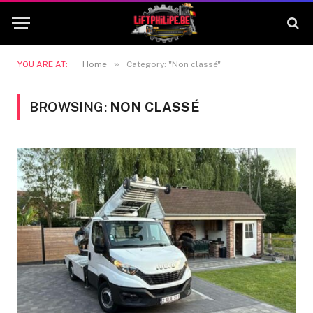
»
YOU ARE AT:
Home
Category: "Non classé"
BROWSING:
NON CLASSÉ